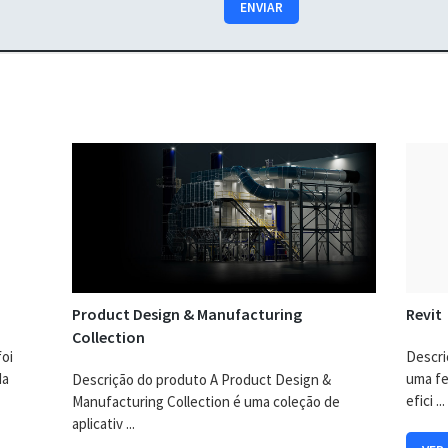
ENVIAR
t
a
r
e
c
e
b
e
r
c
o
m
u
n
i
Product Design & Manufacturing
Revit
c
Collection
a
foi
ç
Descri
õ
da
uma fe
Descrição do produto A Product Design &
e
efici ...
Manufacturing Collection é uma coleção de
s
aplicativ ...
d