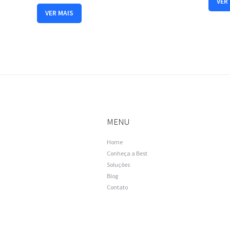
VER
a
VER MAIS
B
e
s
t
S
o
f
t
w
a
r
MENU
e
p
Home
o
Conheça a Best
r
Soluções
e
Blog
m
Contato
a
i
l
?