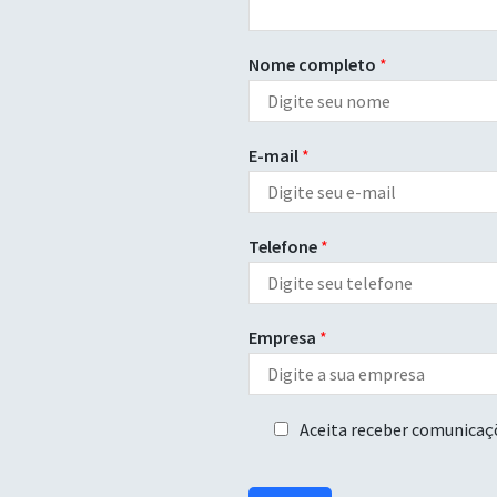
Nome completo
*
E-mail
*
Telefone
*
Empresa
*
A
Aceita receber comunicaç
c
e
i