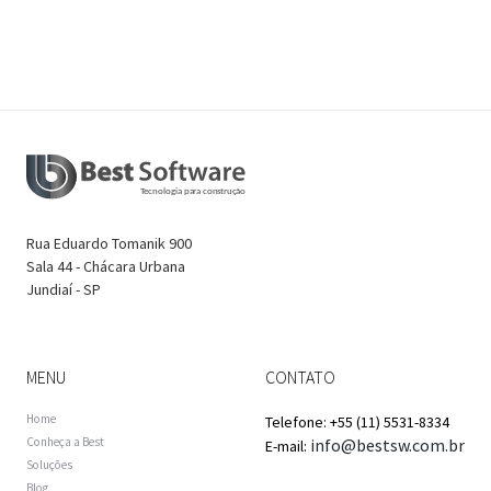
t
w
a
r
e
p
o
r
e
m
a
Rua Eduardo Tomanik 900
i
Sala 44 - Chácara Urbana
l
Jundiaí - SP
?
*
MENU
CONTATO
Home
Telefone: +55 (11) 5531-8334
Conheça a Best
info@bestsw.com.br
E-mail:
Soluções
Blog