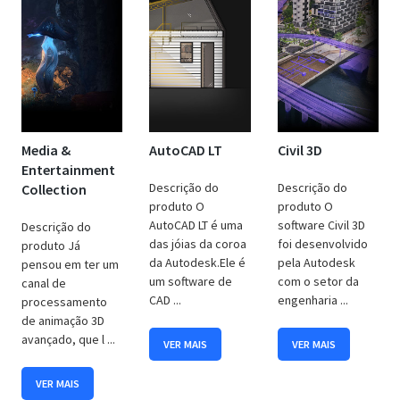
r
c
o
m
u
n
i
c
Media &
AutoCAD LT
Civil 3D
a
Entertainment
ç
Descrição do
Descrição do
Collection
õ
produto O
produto O
e
AutoCAD LT é uma
software Civil 3D
s
Descrição do
d
das jóias da coroa
foi desenvolvido
produto Já
a
da Autodesk.Ele é
pela Autodesk
pensou em ter um
B
um software de
com o setor da
canal de
e
CAD ...
engenharia ...
processamento
s
de animação 3D
t
avançado, que l ...
VER MAIS
VER MAIS
S
o
VER MAIS
f