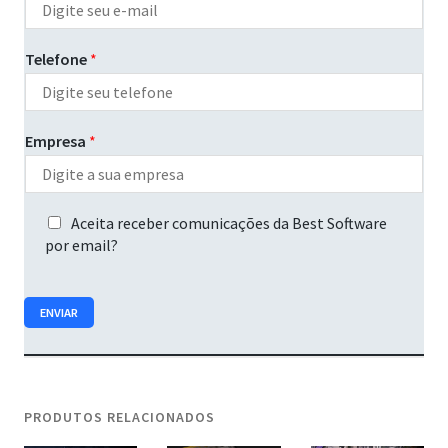
Telefone
*
Empresa
*
A
Aceita receber comunicações da Best Software
c
por email?
e
i
t
ENVIAR
a
r
e
c
e
PRODUTOS RELACIONADOS
b
e