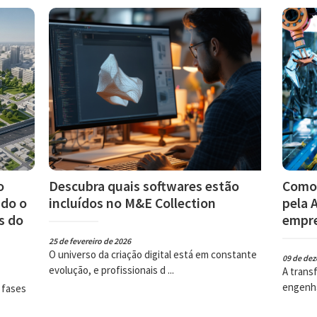
o
Descubra quais softwares estão
Como 
ndo o
incluídos no M&E Collection
pela 
s do
empre
25 de fevereiro de 2026
O universo da criação digital está em constante
09 de de
evolução, e profissionais d ...
A trans
engenha
 fases