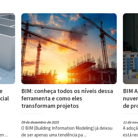
e
BIM: conheça todos os níveis dessa
BIM A
cial
ferramenta e como eles
nuvem
transformam projetos
de pr
09 de dezembro de 2025
11 de no
O BIM (Building Information Modeling) já deixou
A adoçã
n ...
de ser apenas uma tendência pa ...
está re