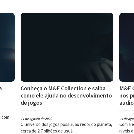
a
Conheça o M&E Collection e saiba
M&E C
como ele ajuda no desenvolvimento
nos p
de jogos
audio
s com
11 de agosto de 2022
04 de ago
O universo dos jogos possui, ao redor do planeta,
Com a e
cerca de 2,7 bilhões de usuá ...
níveis d