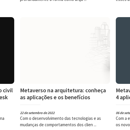
 civil
Metaverso na arquitetura: conheça
Metav
esk
as aplicações e os benefícios
4 apl
22 de setembro de 2022
06 de set
 na
Com o desenvolvimento das tecnologias e as
Com a e
mudanças de comportamentos dos clien ...
os novo