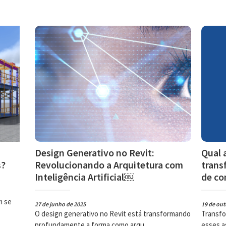
Design Generativo no Revit:
Qual 
s?
Revolucionando a Arquitetura com
trans
Inteligência Artificial￼
de co
m se
27 de junho de 2025
19 de out
O design generativo no Revit está transformando
Transfo
profundamente a forma como arqu ...
esses a