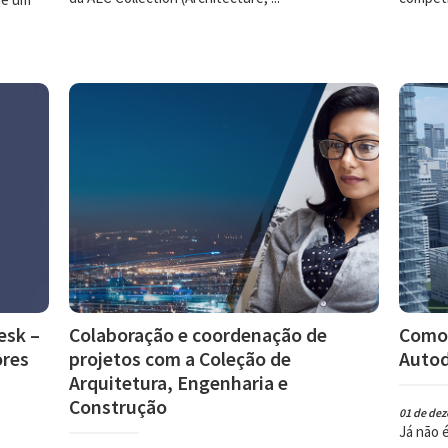
esk –
Colaboração e coordenação de
Como 
ores
projetos com a Coleção de
Autod
Arquitetura, Engenharia e
Construção
01 de de
Já não 