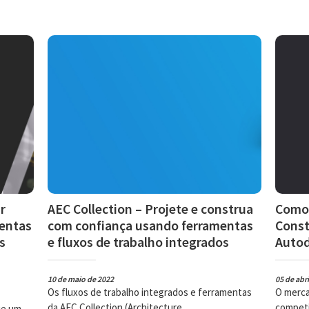
r
AEC Collection – Projete e construa
Como 
mentas
com confiança usando ferramentas
Const
s
e fluxos de trabalho integrados
Autod
10 de maio de 2022
05 de abri
Os fluxos de trabalho integrados e ferramentas
O merca
da AEC Collection (Architecture, ...
competit
ue um